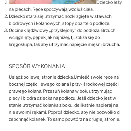
D
ziecko leży
na plecach. Ręce spoczywają wzdłuż ciała.
Dziecko stara się utrzymać nóżki zgięte w stawach
biodrowych i kolanowych, stopy oparte o podłoże.
Odcinek lędźwiowy „przyklejony” do podłoża. Brzuch
wciągnięty, pępek jak najniżej, tj. zbliża się do
kręgosłupa, tak aby utrzymać napięcie mięśni brzucha.
SPOSÓB WYKONANIA
Usiądź po lewej stronie dziecka.Umieść swoje ręce na
bocznej części lewego kolana i przy- środkowej części
prawego kolana. Przesuń kolana w bok, utrzymując
plecy i biodra dziecka na podłożu. Jeśli dziecko jest w
stanie utrzymać kolanka z boku, delikatnie napieraj na
nie swoimi rękami. Poproś dziecko, aby nie pozwoliło ci
zepchnąć kolanek. To samo powtórz na drugiej stronie.