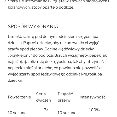
Stara się utrzymać nóżki zgięte w stawach biodrowych i
kolanowych, stopy oparte o podłoże.
SPOSÓB WYKONANIA
Umieść szarfę pod dolnym odcinkiem kręgosłupa
dziecka. Poproś dziecko, aby nie pozwoliło ci wyjąć
szarfy spod pleców. Odcinek lędźwiowy dziecka
„przyklejony” do podłoża. Brzuch wciągnięty, pępek jak
najniżej, tj. zbliża się do kręgosłupa, tak aby utrzymać
napięcie mięśni brzucha, co powinno nie pozwolić ci
wyjąć szarfy spod lędźwiowego odcinka kręgosłupa
dziecka.
Seria
Długość
Powtórzenie
Intensywność
ćwiczeń
przerw
7×
100%
10 sekund
10 sekund