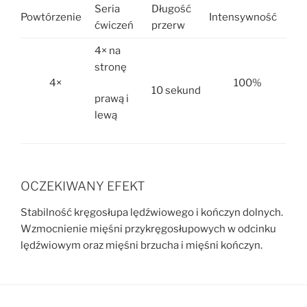
Seria
Długość
Powtórzenie
Intensywność
ćwiczeń
przerw
4× na
stronę
4×
100%
10 sekund
prawą i
lewą
OCZEKIWANY EFEKT
Stabilność kręgosłupa lędźwiowego i kończyn dolnych.
Wzmocnienie mięśni przykręgosłupowych w odcinku
lędźwiowym oraz mięśni brzucha i mięśni kończyn.