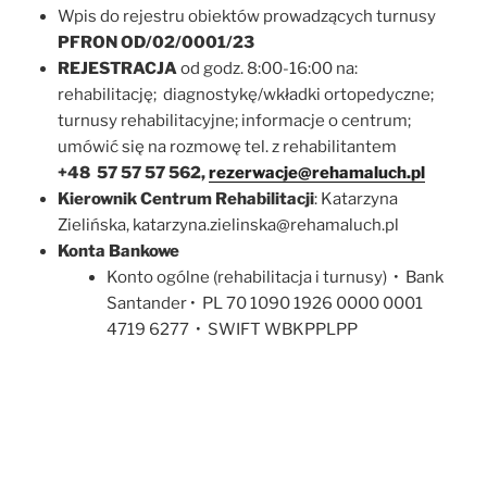
Wpis do rejestru obiektów prowadzących turnusy
PFRON OD/02/0001/23
REJESTRACJA
od godz. 8:00-16:00 na:
rehabilitację; diagnostykę/wkładki ortopedyczne;
turnusy rehabilitacyjne; informacje o centrum;
umówić się na rozmowę tel. z rehabilitantem
+48 57 57 57 562,
rezerwacje@rehamaluch.pl
Kierownik Centrum Rehabilitacji
: Katarzyna
Zielińska, katarzyna.zielinska@rehamaluch.pl
Konta Bankowe
Konto ogólne (rehabilitacja i turnusy) • Bank
Santander • PL 70 1090 1926 0000 0001
4719 6277 • SWIFT WBKPPLPP