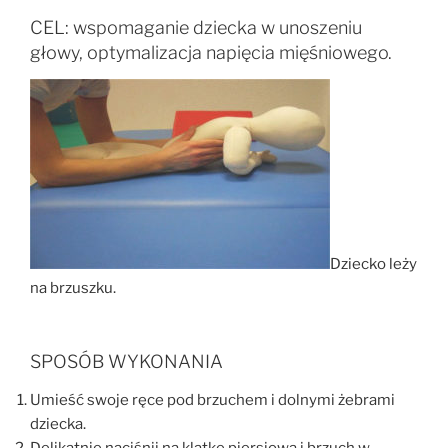
CEL: wspomaganie dziecka w unoszeniu
głowy, optymalizacja napięcia
mięśniowego.
Dziecko leży
na brzuszku.
SPOSÓB WYKONANIA
Umieść swoje ręce pod brzuchem i dolnymi żebrami
dziecka.
Delikatnie naciśnij na klatkę piersiową i brzuch w