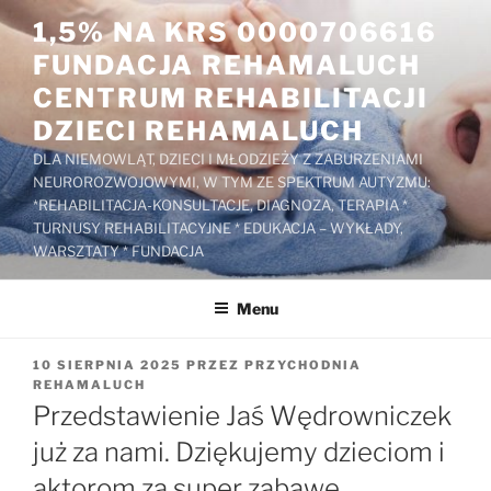
Przejdź
1,5% NA KRS 0000706616
do
FUNDACJA REHAMALUCH
treści
CENTRUM REHABILITACJI
DZIECI REHAMALUCH
DLA NIEMOWLĄT, DZIECI I MŁODZIEŻY Z ZABURZENIAMI
NEUROROZWOJOWYMI, W TYM ZE SPEKTRUM AUTYZMU:
*REHABILITACJA-KONSULTACJE, DIAGNOZA, TERAPIA *
TURNUSY REHABILITACYJNE * EDUKACJA – WYKŁADY,
WARSZTATY * FUNDACJA
Menu
OPUBLIKOWANE
10 SIERPNIA 2025
PRZEZ
PRZYCHODNIA
W
REHAMALUCH
Przedstawienie Jaś Wędrowniczek
już za nami. Dziękujemy dzieciom i
aktorom za super zabawę.