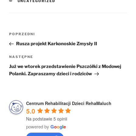
KATEGORIE
UNCATEGORIZED
Nawigacja
Poprzedni
POPRZEDNI
wpisu
wpis
Rusza projekt Karkonoskie Zmysły II
Następny
NASTĘPNE
wpis
Już we wtorek przedstawienie Pszczółki z Modowej
Polanki. Zapraszamy dzieci i rodziców
Centrum Rehabilitacji Dzieci RehaMaluch
5.0
Na podstawie 5 opinii
powered by
G
o
o
g
l
e