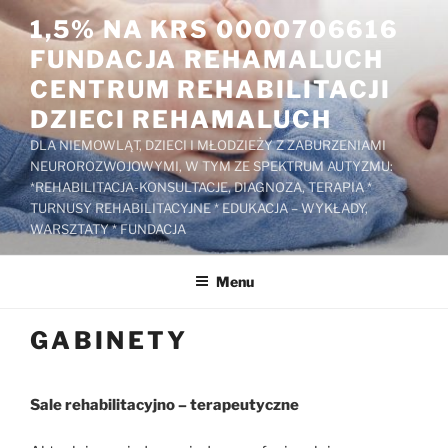
Przejdź
1,5% NA KRS 0000706616
do
FUNDACJA REHAMALUCH
treści
CENTRUM REHABILITACJI
DZIECI REHAMALUCH
DLA NIEMOWLĄT, DZIECI I MŁODZIEŻY Z ZABURZENIAMI
NEUROROZWOJOWYMI, W TYM ZE SPEKTRUM AUTYZMU:
*REHABILITACJA-KONSULTACJE, DIAGNOZA, TERAPIA *
TURNUSY REHABILITACYJNE * EDUKACJA – WYKŁADY,
WARSZTATY * FUNDACJA
Menu
GABINETY
Sale rehabilitacyjno – terapeutyczne