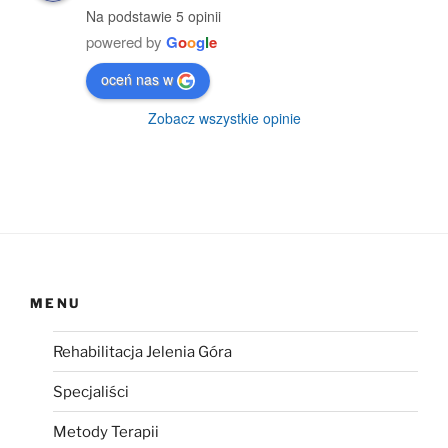
Na podstawie 5 opinii
powered by
G
o
o
g
l
e
oceń nas w
Zobacz wszystkie opinie
MENU
Rehabilitacja Jelenia Góra
Specjaliści
Metody Terapii