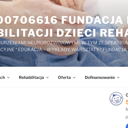
000706616 FUNDACJ
ILITACJI DZIECI RE
ZABURZENIAMI NEUROROZWOJOWYMI, W TYM ZE SPEKTRUM
ACYJNE * EDUKACJA – WYKŁADY, WARSZTATY * FUNDACJA
uch
Rehabilitacja
Oferta
Dofinansowanie
C
N