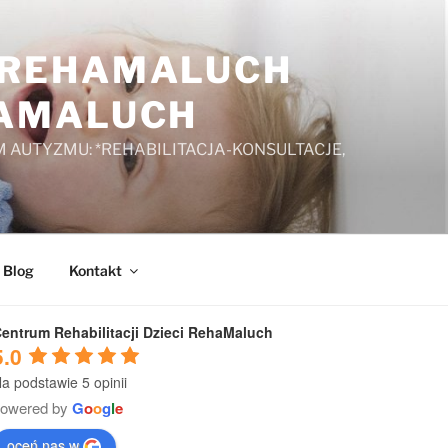
A REHAMALUCH
HAMALUCH
 AUTYZMU: *REHABILITACJA-KONSULTACJE,
Blog
Kontakt
entrum Rehabilitacji Dzieci RehaMaluch
5.0
a podstawie 5 opinii
powered by
G
o
o
g
l
e
oceń nas w