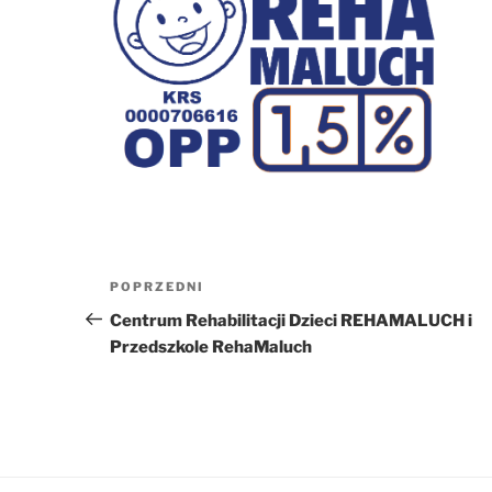
Nawigacja
Poprzedni
POPRZEDNI
wpisu
wpis
Centrum Rehabilitacji Dzieci REHAMALUCH i
Przedszkole RehaMaluch