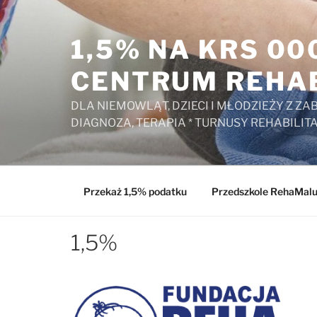
Przejdź
do
1,5% NA KRS 0
treści
CENTRUM REHAB
DLA NIEMOWLĄT, DZIECI I MŁODZIEŻY Z 
DIAGNOZA, TERAPIA * TURNUSY REHABILIT
Przekaż 1,5% podatku
Przedszkole RehaMal
1,5%