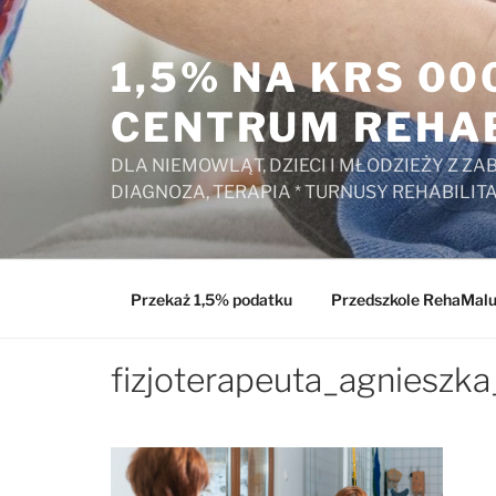
Przejdź
do
1,5% NA KRS 0
treści
CENTRUM REHAB
DLA NIEMOWLĄT, DZIECI I MŁODZIEŻY Z 
DIAGNOZA, TERAPIA * TURNUSY REHABILIT
Przekaż 1,5% podatku
Przedszkole RehaMal
fizjoterapeuta_agniesz