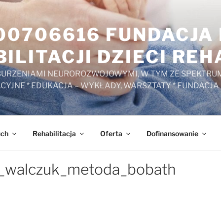
000706616 FUNDACJ
ILITACJI DZIECI RE
ZABURZENIAMI NEUROROZWOJOWYMI, W TYM ZE SPEKTRUM
ACYJNE * EDUKACJA – WYKŁADY, WARSZTATY * FUNDACJA
uch
Rehabilitacja
Oferta
Dofinansowanie
ka_walczuk_metoda_bobath