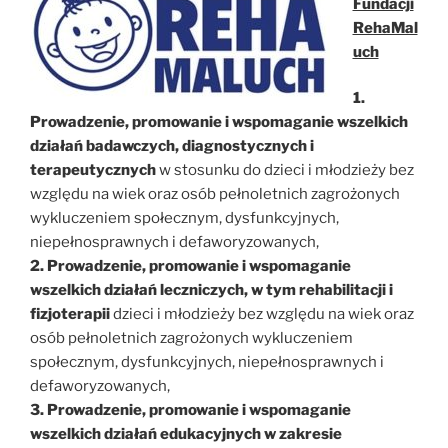
Fundacji
RehaMal
uch
1.
Prowadzenie, promowanie i wspomaganie wszelkich
działań badawczych, diagnostycznych i
terapeutycznych
w stosunku do dzieci i młodzieży bez
względu na wiek oraz osób pełnoletnich zagrożonych
wykluczeniem społecznym, dysfunkcyjnych,
niepełnosprawnych i defaworyzowanych,
2. Prowadzenie, promowanie i wspomaganie
wszelkich działań leczniczych, w tym rehabilitacji i
fizjoterapii
dzieci i młodzieży bez względu na wiek oraz
osób pełnoletnich zagrożonych wykluczeniem
społecznym, dysfunkcyjnych, niepełnosprawnych i
defaworyzowanych,
3. Prowadzenie, promowanie i wspomaganie
wszelkich działań edukacyjnych w zakresie