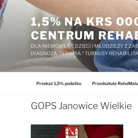
Przejdź
do
1,5% NA KRS 0
treści
CENTRUM REHAB
DLA NIEMOWLĄT, DZIECI I MŁODZIEŻY Z 
DIAGNOZA, TERAPIA * TURNUSY REHABILIT
Przekaż 1,5% podatku
Przedszkole RehaMal
GOPS Janowice Wielkie