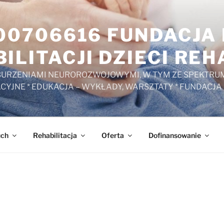
000706616 FUNDACJ
ILITACJI DZIECI RE
ZABURZENIAMI NEUROROZWOJOWYMI, W TYM ZE SPEKTRUM
ACYJNE * EDUKACJA – WYKŁADY, WARSZTATY * FUNDACJA
uch
Rehabilitacja
Oferta
Dofinansowanie