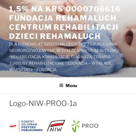
Przejdź
1,5% NA KRS 0000706616
do
FUNDACJA REHAMALUCH
treści
CENTRUM REHABILITACJI
DZIECI REHAMALUCH
DLA NIEMOWLĄT, DZIECI I MŁODZIEŻY Z ZABURZENIAMI
NEUROROZWOJOWYMI, W TYM ZE SPEKTRUM AUTYZMU:
*REHABILITACJA-KONSULTACJE, DIAGNOZA, TERAPIA *
TURNUSY REHABILITACYJNE * EDUKACJA – WYKŁADY,
WARSZTATY * FUNDACJA
Menu
Logo-NIW-PROO-1a