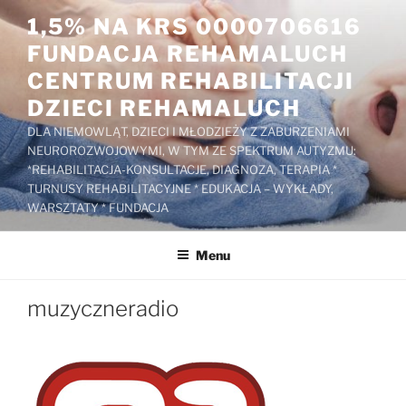
Przejdź
1,5% NA KRS 0000706616
do
FUNDACJA REHAMALUCH
treści
CENTRUM REHABILITACJI
DZIECI REHAMALUCH
DLA NIEMOWLĄT, DZIECI I MŁODZIEŻY Z ZABURZENIAMI
NEUROROZWOJOWYMI, W TYM ZE SPEKTRUM AUTYZMU:
*REHABILITACJA-KONSULTACJE, DIAGNOZA, TERAPIA *
TURNUSY REHABILITACYJNE * EDUKACJA – WYKŁADY,
WARSZTATY * FUNDACJA
Menu
muzyczneradio