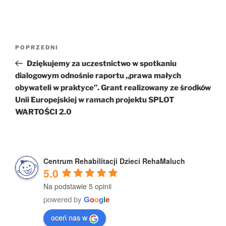
Nawigacja
Poprzedni
POPRZEDNI
wpisu
wpis
Dziękujemy za uczestnictwo w spotkaniu
dialogowym odnośnie raportu „prawa małych
obywateli w praktyce”. Grant realizowany ze środków
Unii Europejskiej w ramach projektu SPLOT
WARTOŚCI 2.0
Centrum Rehabilitacji Dzieci RehaMaluch
5.0
Na podstawie 5 opinii
powered by
G
o
o
g
l
e
oceń nas w