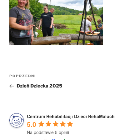
Nawigacja
Poprzedni
POPRZEDNI
wpisu
wpis
Dzień Dziecka 2025
Centrum Rehabilitacji Dzieci RehaMaluch
5.0
Na podstawie 5 opinii