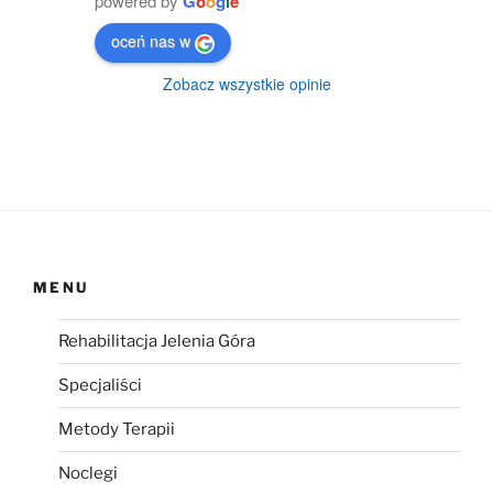
powered by
G
o
o
g
l
e
oceń nas w
Zobacz wszystkie opinie
MENU
Rehabilitacja Jelenia Góra
Specjaliści
Metody Terapii
Noclegi