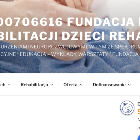
000706616 FUNDACJ
ILITACJI DZIECI RE
ZABURZENIAMI NEUROROZWOJOWYMI, W TYM ZE SPEKTRUM
ACYJNE * EDUKACJA – WYKŁADY, WARSZTATY * FUNDACJA
uch
Rehabilitacja
Oferta
Dofinansowanie
C
N