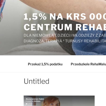
Przejdź
do
1,5% NA KRS 0
treści
CENTRUM REHAB
DLA NIEMOWLĄT, DZIECI I MŁODZIEŻY Z 
DIAGNOZA, TERAPIA * TURNUSY REHABILIT
Przekaż 1,5% podatku
Przedszkole RehaMal
Untitled