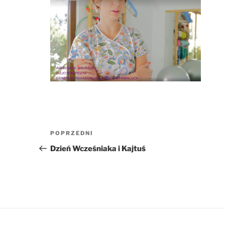
Nawigacja
Poprzedni
POPRZEDNI
wpisu
wpis
Dzień Wcześniaka i Kajtuś