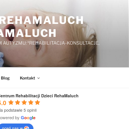
A REHAMALUCH
HAMALUCH
 AUTYZMU: *REHABILITACJA-KONSULTACJE,
Blog
Kontakt
entrum Rehabilitacji Dzieci RehaMaluch
5.0
a podstawie 5 opinii
powered by
G
o
o
g
l
e
oceń nas w