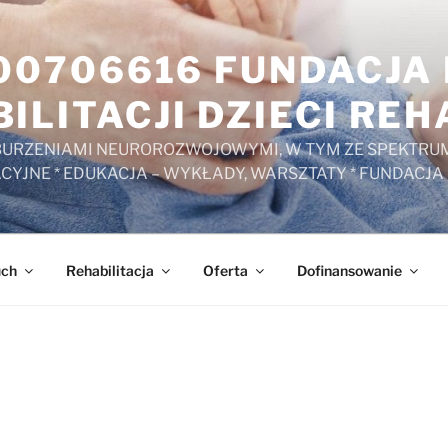
000706616 FUNDACJ
ILITACJI DZIECI RE
ZABURZENIAMI NEUROROZWOJOWYMI, W TYM ZE SPEKTRUM
ACYJNE * EDUKACJA – WYKŁADY, WARSZTATY * FUNDACJA
uch
Rehabilitacja
Oferta
Dofinansowanie