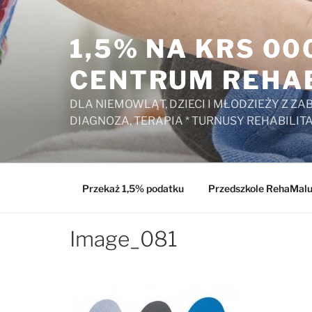
Przejdź
do
1,5% NA KRS 0
treści
CENTRUM REHAB
DLA NIEMOWLĄT, DZIECI I MŁODZIEŻY Z 
DIAGNOZA, TERAPIA * TURNUSY REHABILIT
Przekaż 1,5% podatku
Przedszkole RehaMal
Image_081