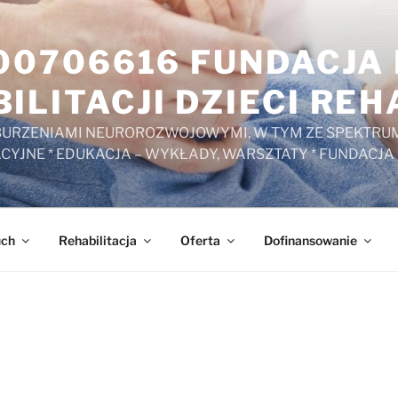
000706616 FUNDACJ
ILITACJI DZIECI RE
ZABURZENIAMI NEUROROZWOJOWYMI, W TYM ZE SPEKTRUM
ACYJNE * EDUKACJA – WYKŁADY, WARSZTATY * FUNDACJA
uch
Rehabilitacja
Oferta
Dofinansowanie