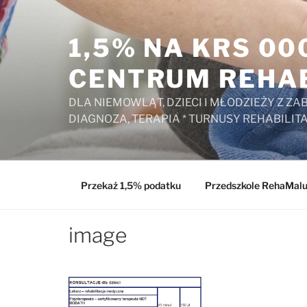
Przejdź
do
1,5% NA KRS 0
treści
CENTRUM REHAB
DLA NIEMOWLĄT, DZIECI I MŁODZIEŻY Z 
DIAGNOZA, TERAPIA * TURNUSY REHABILIT
Przekaż 1,5% podatku
Przedszkole RehaMal
image