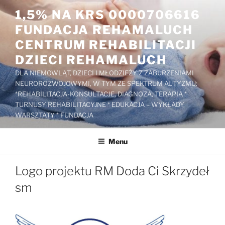
Przejdź
1,5% NA KRS 0000706616
do
FUNDACJA REHAMALUCH
treści
CENTRUM REHABILITACJI
DZIECI REHAMALUCH
DLA NIEMOWLĄT, DZIECI I MŁODZIEŻY Z ZABURZENIAMI
NEUROROZWOJOWYMI, W TYM ZE SPEKTRUM AUTYZMU:
*REHABILITACJA-KONSULTACJE, DIAGNOZA, TERAPIA *
TURNUSY REHABILITACYJNE * EDUKACJA – WYKŁADY,
WARSZTATY * FUNDACJA
Menu
Logo projektu RM Doda Ci Skrzydeł
sm