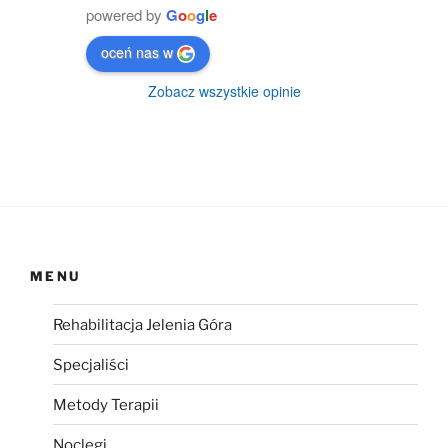
powered by
G
o
o
g
l
e
oceń nas w
Zobacz wszystkie opinie
MENU
Rehabilitacja Jelenia Góra
Specjaliści
Metody Terapii
Noclegi