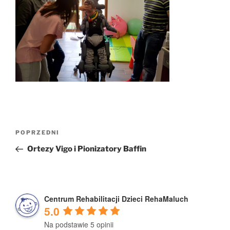
Nawigacja
Poprzedni
POPRZEDNI
wpisu
wpis
Ortezy Vigo i Pionizatory Baffin
Centrum Rehabilitacji Dzieci RehaMaluch
5.0
Na podstawie 5 opinii