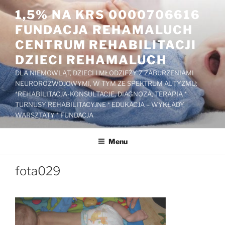
Przejdź
1,5% NA KRS 0000706616
do
FUNDACJA REHAMALUCH
treści
CENTRUM REHABILITACJI
DZIECI REHAMALUCH
DLA NIEMOWLĄT, DZIECI I MŁODZIEŻY Z ZABURZENIAMI
NEUROROZWOJOWYMI, W TYM ZE SPEKTRUM AUTYZMU:
*REHABILITACJA-KONSULTACJE, DIAGNOZA, TERAPIA *
TURNUSY REHABILITACYJNE * EDUKACJA – WYKŁADY,
WARSZTATY * FUNDACJA
Menu
fota029