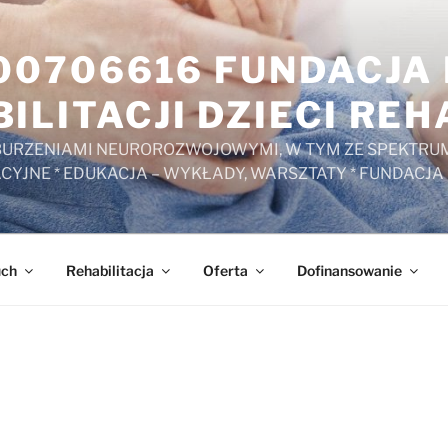
000706616 FUNDACJ
ILITACJI DZIECI RE
ZABURZENIAMI NEUROROZWOJOWYMI, W TYM ZE SPEKTRUM
ACYJNE * EDUKACJA – WYKŁADY, WARSZTATY * FUNDACJA
uch
Rehabilitacja
Oferta
Dofinansowanie