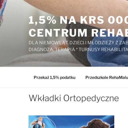
Przejdź
do
1,5% NA KRS 0
treści
CENTRUM REHAB
DLA NIEMOWLĄT, DZIECI I MŁODZIEŻY Z 
DIAGNOZA, TERAPIA * TURNUSY REHABILIT
Przekaż 1,5% podatku
Przedszkole RehaMal
Wkładki Ortopedyczne