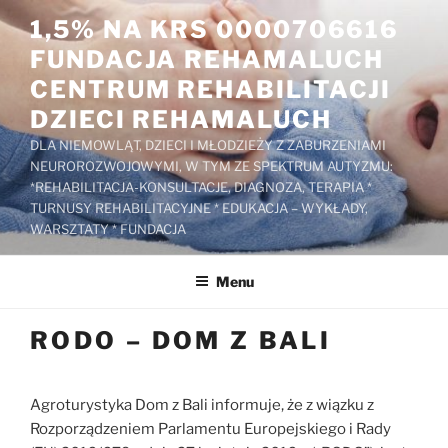
Przejdź
1,5% NA KRS 0000706616
do
FUNDACJA REHAMALUCH
treści
CENTRUM REHABILITACJI
DZIECI REHAMALUCH
DLA NIEMOWLĄT, DZIECI I MŁODZIEŻY Z ZABURZENIAMI
NEUROROZWOJOWYMI, W TYM ZE SPEKTRUM AUTYZMU:
*REHABILITACJA-KONSULTACJE, DIAGNOZA, TERAPIA *
TURNUSY REHABILITACYJNE * EDUKACJA – WYKŁADY,
WARSZTATY * FUNDACJA
Menu
RODO – DOM Z BALI
Agroturystyka Dom z Bali informuje, że z wiązku z
Rozporządzeniem Parlamentu Europejskiego i Rady