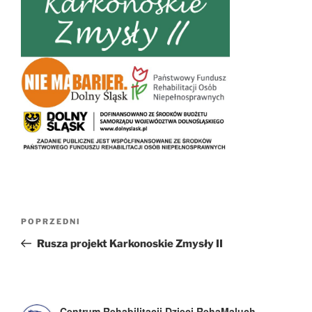
Nawigacja
Poprzedni
POPRZEDNI
wpisu
wpis
Rusza projekt Karkonoskie Zmysły II
Centrum Rehabilitacji Dzieci RehaMaluch