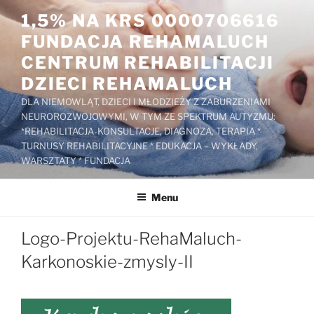
Przejdź
1,5% NA KRS 0000706616
do
FUNDACJA REHAMALUCH
treści
CENTRUM REHABILITACJI
DZIECI REHAMALUCH
DLA NIEMOWLĄT, DZIECI I MŁODZIEŻY Z ZABURZENIAMI
NEUROROZWOJOWYMI, W TYM ZE SPEKTRUM AUTYZMU:
*REHABILITACJA-KONSULTACJE, DIAGNOZA, TERAPIA *
TURNUSY REHABILITACYJNE * EDUKACJA – WYKŁADY,
WARSZTATY * FUNDACJA
Menu
Logo-Projektu-RehaMaluch-
Karkonoskie-zmysly-II