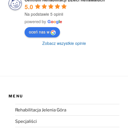
5.0
Na podstawie 5 opinii
powered by
G
o
o
g
l
e
oceń nas w
Zobacz wszystkie opinie
MENU
Rehabilitacja Jelenia Góra
Specjaliści