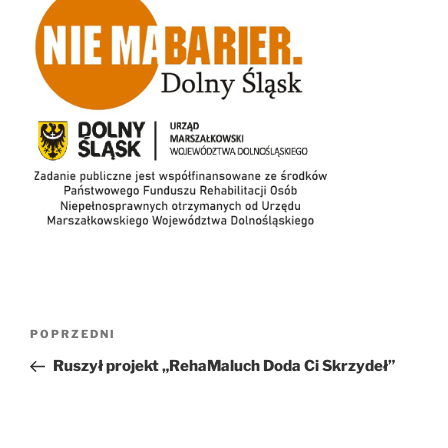
Nawigacja
Poprzedni
POPRZEDNI
wpisu
wpis
Ruszył projekt „RehaMaluch Doda Ci Skrzydeł”