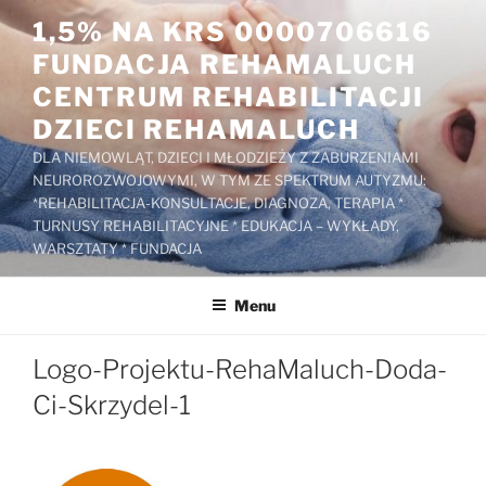
Przejdź
1,5% NA KRS 0000706616
do
FUNDACJA REHAMALUCH
treści
CENTRUM REHABILITACJI
DZIECI REHAMALUCH
DLA NIEMOWLĄT, DZIECI I MŁODZIEŻY Z ZABURZENIAMI
NEUROROZWOJOWYMI, W TYM ZE SPEKTRUM AUTYZMU:
*REHABILITACJA-KONSULTACJE, DIAGNOZA, TERAPIA *
TURNUSY REHABILITACYJNE * EDUKACJA – WYKŁADY,
WARSZTATY * FUNDACJA
Menu
Logo-Projektu-RehaMaluch-Doda-
Ci-Skrzydel-1