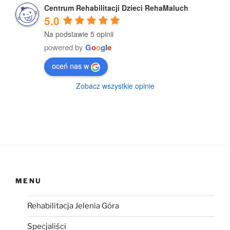
Centrum Rehabilitacji Dzieci RehaMaluch
5.0
Na podstawie 5 opinii
powered by
G
o
o
g
l
e
oceń nas w
Zobacz wszystkie opinie
MENU
Rehabilitacja Jelenia Góra
Specjaliści