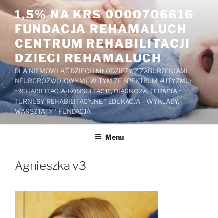
Przejdź
1,5% NA KRS 0000706616
do
FUNDACJA REHAMALUCH
treści
CENTRUM REHABILITACJI
DZIECI REHAMALUCH
DLA NIEMOWLĄT, DZIECI I MŁODZIEŻY Z ZABURZENIAMI
NEUROROZWOJOWYMI, W TYM ZE SPEKTRUM AUTYZMU:
*REHABILITACJA-KONSULTACJE, DIAGNOZA, TERAPIA *
TURNUSY REHABILITACYJNE * EDUKACJA – WYKŁADY,
WARSZTATY * FUNDACJA
Menu
Agnieszka v3