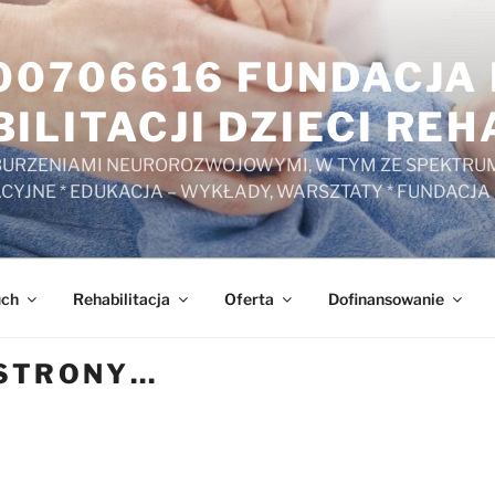
000706616 FUNDACJ
ILITACJI DZIECI RE
ZABURZENIAMI NEUROROZWOJOWYMI, W TYM ZE SPEKTRUM
ACYJNE * EDUKACJA – WYKŁADY, WARSZTATY * FUNDACJA
uch
Rehabilitacja
Oferta
Dofinansowanie
 STRONY…