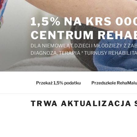
Przejdź
do
1,5% NA KRS 0
treści
CENTRUM REHAB
DLA NIEMOWLĄT, DZIECI I MŁODZIEŻY Z 
DIAGNOZA, TERAPIA * TURNUSY REHABILIT
Przekaż 1,5% podatku
Przedszkole RehaMal
TRWA AKTUALIZACJA