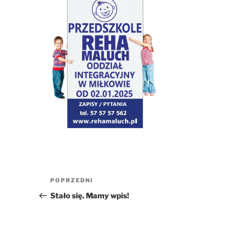
Nawigacja
Poprzedni
POPRZEDNI
wpisu
wpis
Stało się. Mamy wpis!