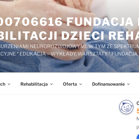
000706616 FUNDACJ
ILITACJI DZIECI RE
ZABURZENIAMI NEUROROZWOJOWYMI, W TYM ZE SPEKTRUM
ACYJNE * EDUKACJA – WYKŁADY, WARSZTATY * FUNDACJA
uch
Rehabilitacja
Oferta
Dofinansowanie
C
N