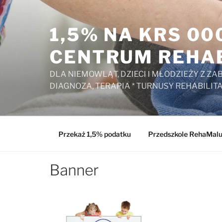
Przejdź
do
1,5% NA KRS 0
treści
CENTRUM REHAB
DLA NIEMOWLĄT, DZIECI I MŁODZIEŻY Z 
DIAGNOZA, TERAPIA * TURNUSY REHABILIT
Przekaż 1,5% podatku
Przedszkole RehaMal
Banner