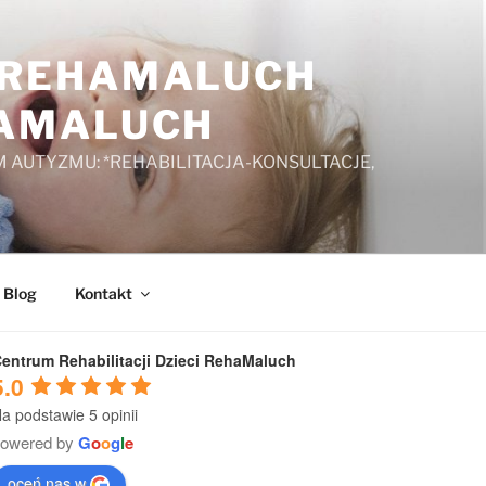
A REHAMALUCH
HAMALUCH
 AUTYZMU: *REHABILITACJA-KONSULTACJE,
Blog
Kontakt
entrum Rehabilitacji Dzieci RehaMaluch
5.0
a podstawie 5 opinii
powered by
G
o
o
g
l
e
oceń nas w