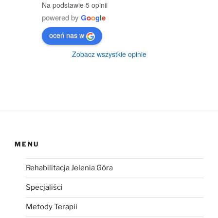
Na podstawie 5 opinii
powered by
G
o
o
g
l
e
oceń nas w
Zobacz wszystkie opinie
MENU
Rehabilitacja Jelenia Góra
Specjaliści
Metody Terapii