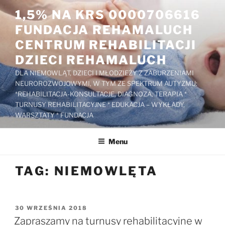
Przejdź
1,5% NA KRS 0000706616
do
FUNDACJA REHAMALUCH
treści
CENTRUM REHABILITACJI
DZIECI REHAMALUCH
DLA NIEMOWLĄT, DZIECI I MŁODZIEŻY Z ZABURZENIAMI
NEUROROZWOJOWYMI, W TYM ZE SPEKTRUM AUTYZMU:
*REHABILITACJA-KONSULTACJE, DIAGNOZA, TERAPIA *
TURNUSY REHABILITACYJNE * EDUKACJA – WYKŁADY,
WARSZTATY * FUNDACJA
Menu
TAG:
NIEMOWLĘTA
OPUBLIKOWANE
30 WRZEŚNIA 2018
W
Zapraszamy na turnusy rehabilitacyjne w