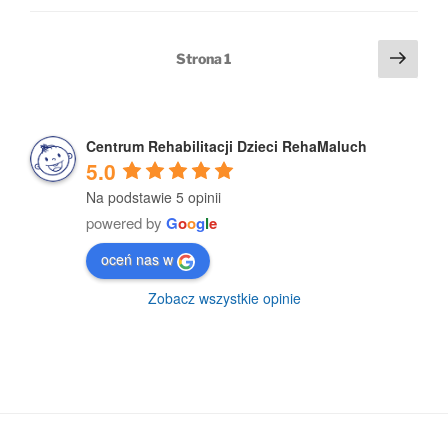
Stronicowanie
Nast
Strona
1
stro
wpisów
Centrum Rehabilitacji Dzieci RehaMaluch
5.0
Na podstawie 5 opinii
powered by
G
o
o
g
l
e
oceń nas w
Zobacz wszystkie opinie