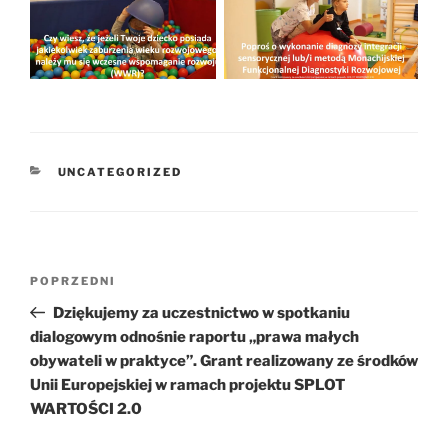
KATEGORIE
UNCATEGORIZED
Nawigacja
Poprzedni
POPRZEDNI
wpisu
wpis
Dziękujemy za uczestnictwo w spotkaniu
dialogowym odnośnie raportu „prawa małych
obywateli w praktyce”. Grant realizowany ze środków
Unii Europejskiej w ramach projektu SPLOT
WARTOŚCI 2.0