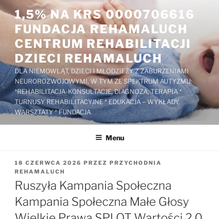
Przejdź
1,5% NA KRS 0000706616
do
FUNDACJA REHAMALUCH
treści
CENTRUM REHABILITACJI
DZIECI REHAMALUCH
DLA NIEMOWLĄT, DZIECI I MŁODZIEŻY Z ZABURZENIAMI
NEUROROZWOJOWYMI, W TYM ZE SPEKTRUM AUTYZMU:
*REHABILITACJA-KONSULTACJE, DIAGNOZA, TERAPIA *
TURNUSY REHABILITACYJNE * EDUKACJA – WYKŁADY,
WARSZTATY * FUNDACJA
Menu
OPUBLIKOWANE
18 CZERWCA 2026
PRZEZ
PRZYCHODNIA
W
REHAMALUCH
Ruszyła Kampania Społeczna
Kampania Społeczna Małe Głosy
Wielkie Prawa SPLOT Wartości 2.0