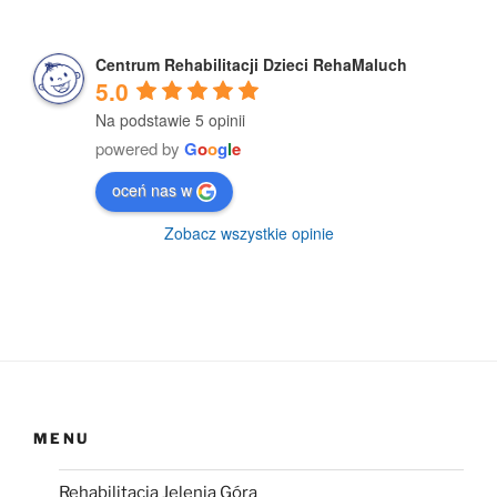
Centrum Rehabilitacji Dzieci RehaMaluch
5.0
Na podstawie 5 opinii
powered by
G
o
o
g
l
e
oceń nas w
Zobacz wszystkie opinie
MENU
Rehabilitacja Jelenia Góra