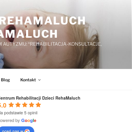
A REHAMALUCH
HAMALUCH
 AUTYZMU: *REHABILITACJA-KONSULTACJE,
Blog
Kontakt
entrum Rehabilitacji Dzieci RehaMaluch
5.0
a podstawie 5 opinii
powered by
G
o
o
g
l
e
oceń nas w