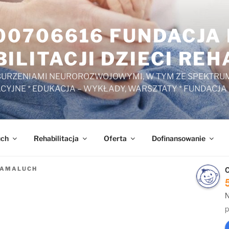
000706616 FUNDACJ
ILITACJI DZIECI RE
ZABURZENIAMI NEUROROZWOJOWYMI, W TYM ZE SPEKTRUM
ACYJNE * EDUKACJA – WYKŁADY, WARSZTATY * FUNDACJA
uch
Rehabilitacja
Oferta
Dofinansowanie
C
HAMALUCH
N