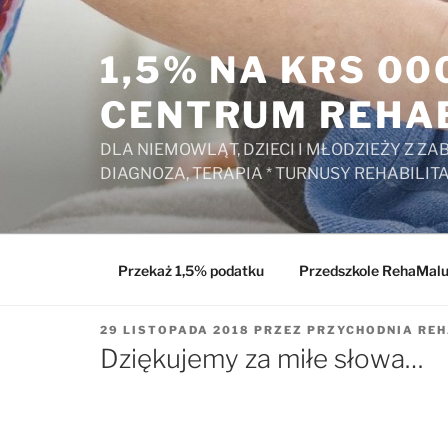
Przejdź
do
1,5% NA KRS 0
treści
CENTRUM REHAB
DLA NIEMOWLĄT, DZIECI I MŁODZIEŻY Z 
DIAGNOZA, TERAPIA * TURNUSY REHABILIT
Przekaż 1,5% podatku
Przedszkole RehaMal
OPUBLIKOWANE
29 LISTOPADA 2018
PRZEZ
PRZYCHODNIA RE
W
Dziękujemy za miłe słowa…