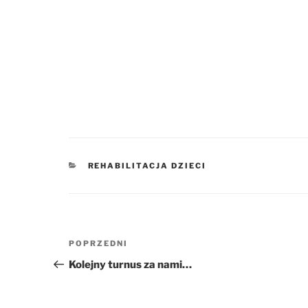
KATEGORIE
REHABILITACJA DZIECI
Nawigacja
Poprzedni
POPRZEDNI
wpisu
wpis
Kolejny turnus za nami…