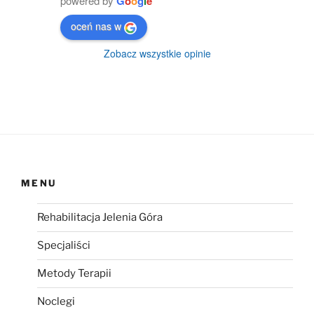
powered by
G
o
o
g
l
e
oceń nas w
Zobacz wszystkie opinie
MENU
Rehabilitacja Jelenia Góra
Specjaliści
Metody Terapii
Noclegi