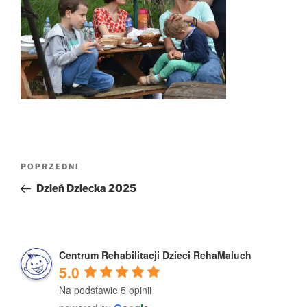
Nawigacja
Poprzedni
POPRZEDNI
wpisu
wpis
Dzień Dziecka 2025
Centrum Rehabilitacji Dzieci RehaMaluch
5.0
Na podstawie 5 opinii