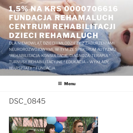
Przejdź
1,5% NA KRS 0000706616
do
FUNDACJA REHAMALUCH
treści
CENTRUM REHABILITACJI
DZIECI REHAMALUCH
DLA NIEMOWLĄT, DZIECI I MŁODZIEŻY Z ZABURZENIAMI
NEUROROZWOJOWYMI, W TYM ZE SPEKTRUM AUTYZMU:
*REHABILITACJA-KONSULTACJE, DIAGNOZA, TERAPIA *
TURNUSY REHABILITACYJNE * EDUKACJA – WYKŁADY,
WARSZTATY * FUNDACJA
Menu
DSC_0845