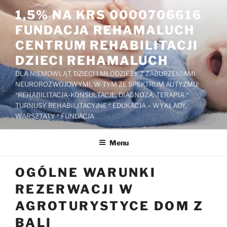
Przejdź
1,5% NA KRS 0000706616
do
FUNDACJA REHAMALUCH
treści
CENTRUM REHABILITACJI
DZIECI REHAMALUCH
DLA NIEMOWLĄT, DZIECI I MŁODZIEŻY Z ZABURZENIAMI
NEUROROZWOJOWYMI, W TYM ZE SPEKTRUM AUTYZMU:
*REHABILITACJA-KONSULTACJE, DIAGNOZA, TERAPIA *
TURNUSY REHABILITACYJNE * EDUKACJA – WYKŁADY,
WARSZTATY * FUNDACJA
Menu
OGÓLNE WARUNKI
REZERWACJI W
AGROTURYSTYCE DOM Z
BALI