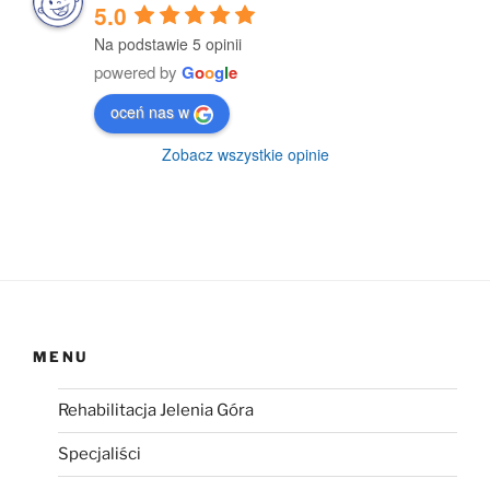
5.0
Na podstawie 5 opinii
powered by
G
o
o
g
l
e
oceń nas w
Zobacz wszystkie opinie
MENU
Rehabilitacja Jelenia Góra
Specjaliści