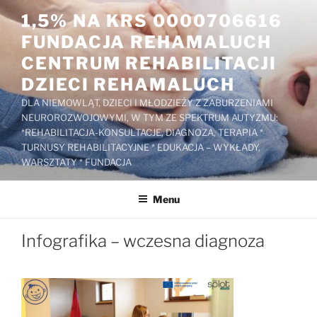
Przejdź
1,5% NA KRS 0000706616
do
FUNDACJA REHAMALUCH
treści
CENTRUM REHABILITACJI
DZIECI REHAMALUCH
DLA NIEMOWLĄT, DZIECI I MŁODZIEŻY Z ZABURZENIAMI
NEUROROZWOJOWYMI, W TYM ZE SPEKTRUM AUTYZMU:
*REHABILITACJA-KONSULTACJE, DIAGNOZA, TERAPIA *
TURNUSY REHABILITACYJNE * EDUKACJA – WYKŁADY,
WARSZTATY * FUNDACJA
Menu
Infografika – wczesna diagnoza