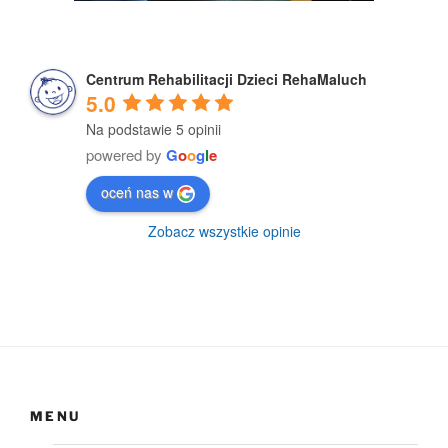
Centrum Rehabilitacji Dzieci RehaMaluch
5.0
Na podstawie 5 opinii
powered by
G
o
o
g
l
e
oceń nas w
Zobacz wszystkie opinie
MENU