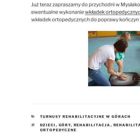
Już teraz zapraszamy do przychodni w Mysłak
ewentualne wykonanie
wkładek ortopedyczny
wkładek ortopedycznych do poprawy kończyn 
KATEGORIE
TURNUSY REHABILITACYJNE W GÓRACH
TAGI
DZIECI
,
GÓRY
,
REHABILITACJA
,
REHABILIT
ORTOPEDYCZNE