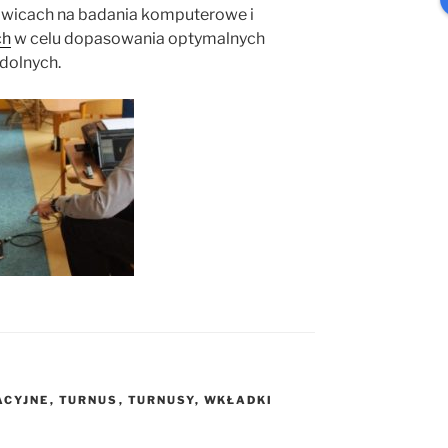
owicach na badania komputerowe i
ch
w celu dopasowania optymalnych
dolnych.
ACYJNE
,
TURNUS
,
TURNUSY
,
WKŁADKI