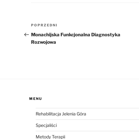
Nawigacja
Poprzedni
POPRZEDNI
wpisu
wpis
Monachijska Funkcjonalna Diagnostyka
Rozwojowa
MENU
Rehabilitacja Jelenia Góra
Specjaliści
Metody Terapii