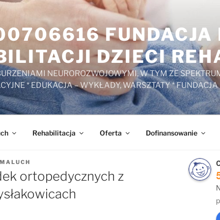
000706616 FUNDACJ
ILITACJI DZIECI RE
ZABURZENIAMI NEUROROZWOJOWYMI, W TYM ZE SPEKTRUM
ACYJNE * EDUKACJA – WYKŁADY, WARSZTATY * FUNDACJA
uch
Rehabilitacja
Oferta
Dofinansowanie
C
AMALUCH
ek ortopedycznych z
N
ysłakowicach