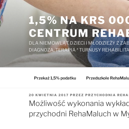
Przejdź
do
1,5% NA KRS 0
treści
CENTRUM REHAB
DLA NIEMOWLĄT, DZIECI I MŁODZIEŻY Z 
DIAGNOZA, TERAPIA * TURNUSY REHABILIT
Przekaż 1,5% podatku
Przedszkole RehaMal
OPUBLIKOWANE
20 KWIETNIA 2017
PRZEZ
PRZYCHODNIA REH
W
Możliwość wykonania wykład
przychodni RehaMaluch w M