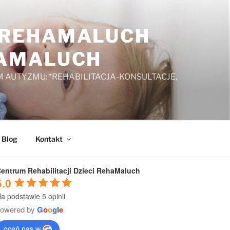
A REHAMALUCH
HAMALUCH
 AUTYZMU: *REHABILITACJA-KONSULTACJE,
Blog
Kontakt
entrum Rehabilitacji Dzieci RehaMaluch
5.0
a podstawie 5 opinii
powered by
G
o
o
g
l
e
oceń nas w