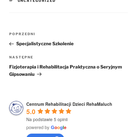
KATEGORIE
UNCATEGORIZED
Nawigacja
Poprzedni
POPRZEDNI
wpisu
wpis
Specjalistyczne Szkolenie
Następny
NASTĘPNE
wpis
Fizjoterapia i Rehabilitacja Praktyczna o Seryjnym
Gipsowaniu
Centrum Rehabilitacji Dzieci RehaMaluch
5.0
Na podstawie 5 opinii
powered by
G
o
o
g
l
e