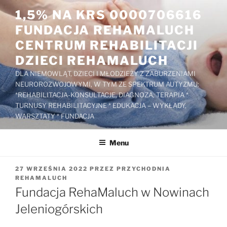
Przejdź
1,5% NA KRS 0000706616
do
FUNDACJA REHAMALUCH
treści
CENTRUM REHABILITACJI
DZIECI REHAMALUCH
DLA NIEMOWLĄT, DZIECI I MŁODZIEŻY Z ZABURZENIAMI
NEUROROZWOJOWYMI, W TYM ZE SPEKTRUM AUTYZMU:
*REHABILITACJA-KONSULTACJE, DIAGNOZA, TERAPIA *
TURNUSY REHABILITACYJNE * EDUKACJA – WYKŁADY,
WARSZTATY * FUNDACJA
Menu
OPUBLIKOWANE
27 WRZEŚNIA 2022
PRZEZ
PRZYCHODNIA
W
REHAMALUCH
Fundacja RehaMaluch w Nowinach
Jeleniogórskich