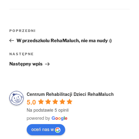
Nawigacja
Poprzedni
POPRZEDNI
wpisu
wpis
W przedszkolu RehaMaluch, nie ma nudy :)
Następny
NASTĘPNE
wpis
Następny wpis
Centrum Rehabilitacji Dzieci RehaMaluch
5.0
Na podstawie 5 opinii
powered by
G
o
o
g
l
e
oceń nas w