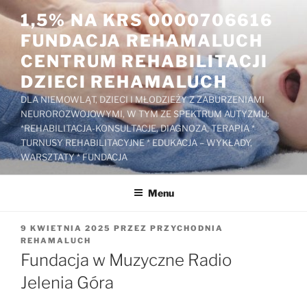
Przejdź
1,5% NA KRS 0000706616
do
FUNDACJA REHAMALUCH
treści
CENTRUM REHABILITACJI
DZIECI REHAMALUCH
DLA NIEMOWLĄT, DZIECI I MŁODZIEŻY Z ZABURZENIAMI
NEUROROZWOJOWYMI, W TYM ZE SPEKTRUM AUTYZMU:
*REHABILITACJA-KONSULTACJE, DIAGNOZA, TERAPIA *
TURNUSY REHABILITACYJNE * EDUKACJA – WYKŁADY,
WARSZTATY * FUNDACJA
Menu
OPUBLIKOWANE
9 KWIETNIA 2025
PRZEZ
PRZYCHODNIA
W
REHAMALUCH
Fundacja w Muzyczne Radio
Jelenia Góra